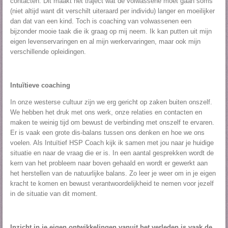
contacten. Dit maakt het traject wat de volwassene moet gaan soms
(niet altijd want dit verschilt uiteraard per individu) langer en moeilijker
dan dat van een kind. Toch is coaching van volwassenen een
bijzonder mooie taak die ik graag op mij neem. Ik kan putten uit mijn
eigen levenservaringen en al mijn werkervaringen, maar ook mijn
verschillende opleidingen.
Intuïtieve coaching
In onze westerse cultuur zijn we erg gericht op zaken buiten onszelf.
We hebben het druk met ons werk, onze relaties en contacten en
maken te weinig tijd om bewust de verbinding met onszelf te ervaren.
Er is vaak een grote dis-balans tussen ons denken en hoe we ons
voelen. Als Intuïtief HSP Coach kijk ik samen met jou naar je huidige
situatie en naar de vraag die er is. In een aantal gesprekken wordt de
kern van het probleem naar boven gehaald en wordt er gewerkt aan
het herstellen van de natuurlijke balans. Zo leer je weer om in je eigen
kracht te komen en bewust verantwoordelijkheid te nemen voor jezelf
in de situatie van dit moment.
Inzicht in je eigen ontwikkelingen vanuit het verleden is vaak de