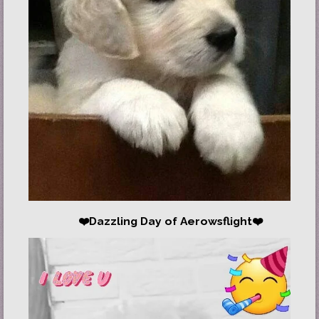
❤️Dazzling Day of Aerowsflight❤️