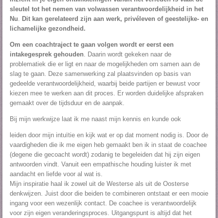
sleutel tot het nemen van volwassen verantwoordelijkheid in het
Nu
.
Dit kan gerelateerd zijn aan werk,
privéleven
of geestelijke- en
lichamelijke gezondheid.
Om een coachtraject te gaan volgen wordt er eerst een
intakegesprek gehouden
. Daarin wordt gekeken naar de
problematiek die er ligt en naar de mogelijkheden om samen aan de
slag te gaan. Deze samenwerking zal plaatsvinden op basis van
gedeelde verantwoordelijkheid, waarbij beide partijen er bewust voor
kiezen mee te werken aan dit proces. Er worden duidelijke afspraken
gemaakt over de tijdsduur en de aanpak.
Bij mijn werkwijze laat ik me naast mijn kennis en kunde ook
leiden door mijn intuïtie en kijk wat er op dat moment nodig is. Door de
vaardigheden die ik me eigen heb gemaakt ben ik in staat de coachee
(degene die gecoacht wordt) zodanig te begeleiden dat hij zijn eigen
antwoorden vindt. Vanuit een empathische houding luister ik met
aandacht en liefde voor al wat is.
Mijn inspiratie haal ik zowel uit de Westerse als uit de Oosterse
denkwijzen. Juist door die beiden te combineren ontstaat er een mooie
ingang voor een wezenlijk contact. De coachee is verantwoordelijk
voor zijn eigen veranderingsproces. Uitgangspunt is altijd dat het