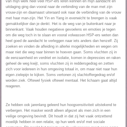
van mijn werk heel veel HSP-ers leren kennen en mijn aandacht en
uitdaging ging dan vooral naar de verbinding van de man met zijn
vrouw-zijn en daarnaast uiteraard ook naar de verbinding van de vrouw
met haar man-zijn. Het Yin en Yang in evenwicht te brengen is vaak
gemakkelijker dan je denkt. Het is de weg van je buitenkant naar je
binnenkant. Vaak houden negatieve gevoelens en emoties je tegen
om die weg toch in te slaan en vooral volwassen HSP-ers weten dan
heel goed de aandacht te verleggen naar iets anders dan henzelf. Zij
zoeken en vinden de afleiding in allerlei mogelijkheden en wegen om
maar niet die weg naar binnen te hoeven gaan. Soms vluchten zij in
de eenzaamheid en verdriet en isolatie, komen in depressies en raken
geheel de weg kwijt, soms vluchten zij in reddersgedrag en zetten
zich voor iedereen in hun omgeving totaal in, om maar niet naar hun
eigen zielepijn te kijken. Soms vertonen zij slachtoffergedrag en/of
worden ziek. Oftewel fysiek oftewel mentaal. Het lichaam gaat altijd
reageren.
Ze hebben ook jarenlang geleerd hun hoogsensitiviteit uitstekend te
verbergen. Het masker wordt alleen afgezet als men zich in een
veilige omgeving bevindt. Dit houdt in dat zij het vaak ontzettend
moeilijk hebben in een relatie, op hun werk en/of met sociale