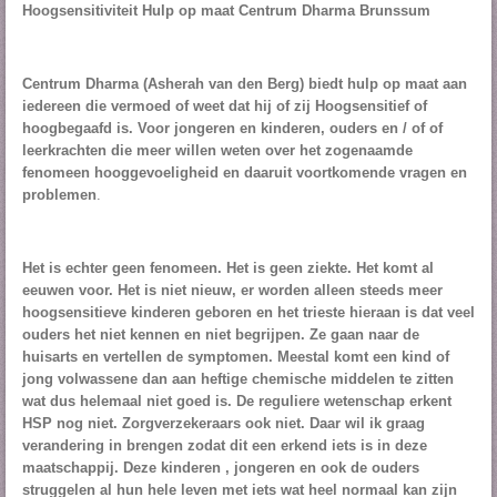
Hoogsensitiviteit Hulp op maat Centrum Dharma Brunssum
c
s
e
t
b
a
o
g
Centrum Dharma (Asherah van den Berg) biedt
hulp op maat aan
o
r
iedereen die vermoed of weet dat hij of zij Hoogsensitief of
k
a
hoogbegaafd is. Voor jongeren en
kinderen, ouders
en / of
of
m
leerkrachten
die meer willen weten over het zogenaamde
fenomeen
hooggevoeligheid en daaruit voortkomende vragen en
problemen
.
Het is echter geen fenomeen. Het is geen ziekte. Het komt al
eeuwen voor. Het is niet nieuw, er worden alleen steeds meer
hoogsensitieve kinderen geboren en het trieste hieraan is dat veel
ouders het niet kennen en niet begrijpen. Ze gaan naar de
huisarts en vertellen de symptomen. Meestal komt een kind of
jong volwassene dan aan heftige chemische middelen te zitten
wat dus helemaal niet goed is. De reguliere wetenschap erkent
HSP nog niet. Zorgverzekeraars ook niet.
Daar wil ik graag
verandering in brengen zodat dit een erkend iets is in deze
maatschappij. Deze kinderen , jongeren en ook de ouders
struggelen al hun hele leven met iets wat heel normaal kan zijn