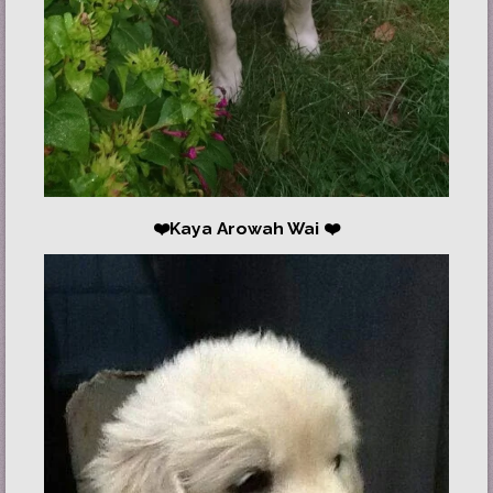
❤️Kaya Arowah Wai
❤️