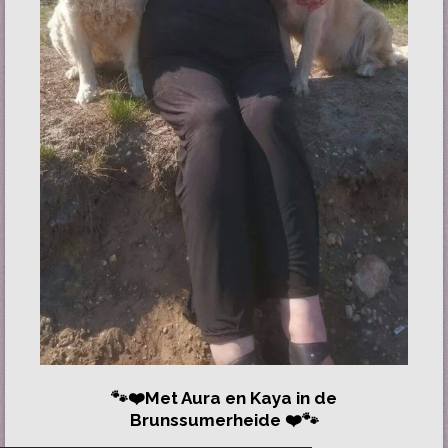
🐾❤️Met Aura en Kaya in de
Brunssumerheide ❤️🐾