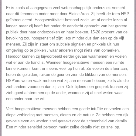
Er is zoals al aangegeven veel wetenschappelijk onderzoek verricht
naar dit fenomeen onder meer door Elaine Aron. Zij heeft de term HSP
geïntroduceerd. Hoogsensitiviteit bestond zoals we al eerder lazen al
langer, maar zij heeft het onder de aandacht gebracht van het grotere
publiek door haar onderzoeken en haar boeken. 15-20 procent van de
bevolking zou hoogsensitief zijn; iets minder dus dan een op de vijf
mensen. Zij zijn in staat om subtiele signalen en prikkels uit hun
omgeving op te pikken , waar anderen (nog) niets van opmerken.
Hierdoor kunnen zij bijvoorbeeld eerder gevaar waarnemen en voelen
wat er aan de hand is. Wanneer hoogsensitieve mensen een ruimte
binnenkomen, komt er ineens veel op hun af. Ze voelen de sfeer aan,
horen de geluiden, ruiken de geur en zien de blikken van de mensen.
HSP'ers weten vaak meteen wat zij aan mensen hebben, zelfs als die
zich anders voordoen dan zij zijn. Ook tijdens een gesprek kunnen zij
zich goed afstemmen op de ander, waardoor zij al snel weten waar
een ander naar toe wil.
Veel hoogsensitieve mensen hebben een goede intuïtie en voelen een
diepe verbinding met mensen, dieren en de natuur. Ze hebben een rijk
gevoelsleven en worden snel geraakt door de schoonheid van details.
Een minder sensitief persoon merkt zulke details niet zo snel op.