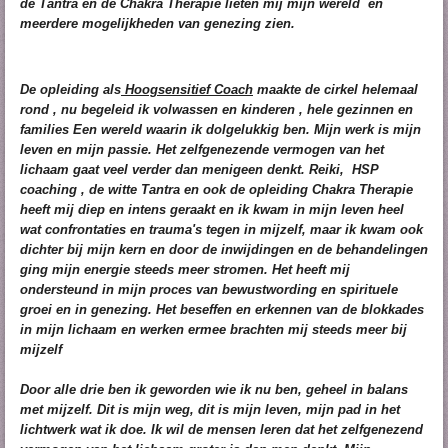
de Tantra en de Chakra Therapie lieten mij mijn wereld en
meerdere mogelijkheden van genezing zien.
De opleiding als
Hoogsensitief Coach
maakte de cirkel helemaal
rond , nu begeleid ik volwassen en
kinderen
, hele gezinnen en
families Een wereld waarin ik dolgelukkig ben. Mijn werk is mijn
leven en mijn passie. Het zelfgenezende vermogen van het
lichaam gaat veel verder dan menigeen denkt. Reiki, HSP
coaching , de witte Tantra en ook de opleiding Chakra Therapie
heeft mij diep en intens geraakt en ik kwam in mijn leven heel
wat confrontaties en trauma's tegen in mijzelf, maar ik kwam ook
dichter bij mijn kern en door de inwijdingen en de behandelingen
ging mijn energie steeds meer stromen. Het heeft mij
ondersteund in mijn proces van bewustwording en spirituele
groei en in genezing. Het beseffen en erkennen van de blokkades
in mijn lichaam en werken ermee brachten mij steeds meer bij
mijzelf
Door alle drie ben ik geworden wie ik nu ben, geheel in balans
met mijzelf. Dit is mijn weg, dit is mijn leven, mijn pad in het
lichtwerk wat ik doe. Ik wil de mensen leren dat het zelfgenezend