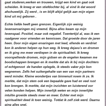
gaat studeren,werken en trouwen, krijgt een kind en gaat ook
scheiden. Ik kreeg er een stiefdochter bij, al vind ik dat woord
afschuwelijk. Zij werd , is en blijft altijd gelijk aan mijn eigen
kind uit mij geboren .
Echte liefde heeft geen grenzen.
Eigenlijk zijn weinig
levenservaringen mij vreemd. Bijna alles kwam op mijn
levenspad. Positief, maar ook negatief. Toentertijd al, was ik een
raadgever voor vrienden en kennissen. Dat groeide door de jaren
heen. Door mijn eigen ervaringen met leed, ellende en verdriet
kon ik anderen helpen op hun weg. Ik kreeg dejavu's en dromen
en ik ging me meer verdiepen in de spiritualiteit. Ik kreeg
voorspellende dromen, mijn gidsen en de engelen kwamen me
boodschappen brengen en ik merkte dat als ik bij mijn dochters
of echtgenoot de handen oplegde, ik steeds vaker pijn kon
wegnemen. Zelfs het suikergehalte van een van mijn partners
werd minder. Kleine wondertjes van binnenuit noem ik ze. Ik
merkte, dat mijn stem ook een bepaalde gave had en veel rust
kon brengen. Ik merkte, dat mijn inzichten en luisterend oor
velen konden helpen. Mijn innerlijk weten en mijn innerlijke
intuïtie groeide steeds meer en meer. Echter met mijn
spiritualiteit deed ik toen weinig. Totdat ik zelf ziek werd. Daarna
ging alles snel.