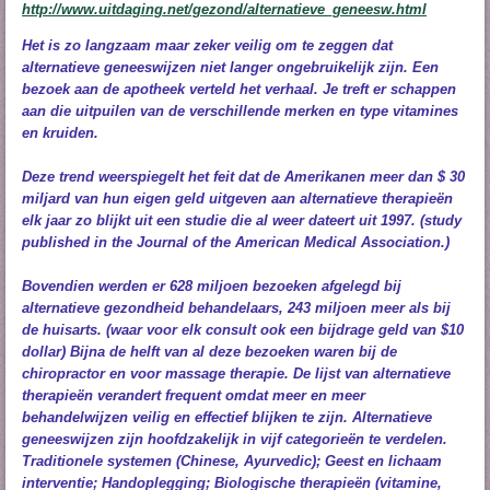
http://www.uitdaging.net/gezond/alternatieve_geneesw.html
Het is zo langzaam maar zeker veilig om te zeggen dat
alternatieve geneeswijzen niet langer ongebruikelijk zijn. Een
bezoek aan de apotheek verteld het verhaal. Je treft er schappen
aan die uitpuilen van de verschillende merken en type vitamines
en kruiden.
Deze trend weerspiegelt het feit dat de Amerikanen meer dan $ 30
miljard van hun eigen geld uitgeven aan alternatieve therapieën
elk jaar zo blijkt uit een studie die al weer dateert uit 1997. (study
published in the Journal of the American Medical Association.)
Bovendien werden er 628 miljoen bezoeken afgelegd bij
alternatieve gezondheid behandelaars, 243 miljoen meer als bij
de huisarts. (waar voor elk consult ook een bijdrage geld van $10
dollar) Bijna de helft van al deze bezoeken waren bij de
chiropractor en voor massage therapie.
De lijst van alternatieve
therapieën verandert frequent omdat meer en meer
behandelwijzen veilig en effectief blijken te zijn. Alternatieve
geneeswijzen zijn hoofdzakelijk in vijf categorieën te verdelen.
Traditionele systemen (Chinese, Ayurvedic); Geest en lichaam
interventie; Handoplegging; Biologische therapieën (vitamine,