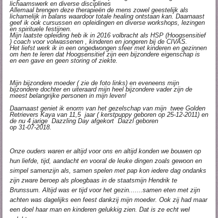
lichaamswerk en diverse disciplines
Allemaal brengen deze therapieën de mens zowel geestelijk als
lichamelijk in balans waardoor totale healing ontstaan kan. Daarnaast
geef ik ook cursussen en opleidingen en diverse workshops, lezingen
en spirituele festijnen.
Mijn laatste opleiding heb ik in 2016 volbracht als HSP (Hoogsensitief
) coach voor volwassenen , kinderen en jongeren bij de CIVAS.
Het liefst werk ik in een ongedwongen sfeer met kinderen en gezinnen
om hen te leren dat Hoogsensitief zijn een bijzondere eigenschap is
en een gave en geen storing of ziekte.
Mijn bijzondere moeder ( zie de foto links) en eveneens mijn
bijzondere dochter en uiteraard mijn heel bijzondere vader zijn de
meest belangrijke personen in mijn leven!
Daarnaast geniet ik enorm van het gezelschap van mijn twee Golden
Retrievers Kaya van 11,5 jaar ( kerstpuppy geboren op 25-12-2011) en
de nu 4 jarige Dazzling Day afgekort Dazzl geboren
op 31-07-2018.
Onze ouders waren er altijd voor ons en altijd konden we bouwen op
hun liefde, tijd, aandacht en vooral de leuke dingen zoals gewoon en
simpel samenzijn als, samen spelen met pap kon iedere dag ondanks
zijn zware beroep als ploegbaas in de staatsmijn Hendrik te
Brunssum. Altijd was er tijd voor het gezin.......samen eten met zijn
achten was dagelijks een feest dankzij mijn moeder. Ook zij had maar
een doel haar man en kinderen gelukkig zien. Dat is ze echt wel