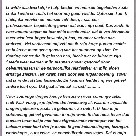
Ik wilde daadwerkelijke hulp bieden en mensen begeleiden zoals
ik dat kende en zoals het voor mij goed voelde. Oplossen kan ik
niets, dat moeten de mensen zelf doen, maar een
professionele
begeleiding geven dat was mijn doel. Dus zocht ik
naar andere wegen en bemerkte steeds meer, dat ik van binnenuit
meer wist (een hoger bewustzijn had) en meer voelde dan
anderen .
Het verbaasde mij zelf dat ik zo'n hoge punten haalde
en ik kreeg maar geen genoeg van het studeren op zich. De
richting echter die ik gekozen had, bleek niet de juiste te zijn.
Steeds weer werden mijn plannen omver gegooid door
gebeurtenissen in de persoonlijke relatiesfeer en mijn eigen
ernstige ziekten. Het kwam zelfs door een rugaandoening zover
dat ik in de rolstoel belandde. De kosmos leidde mij ene geheel
andere kant op... Dat gaat allemaal vanzelf ...........
Voor sommige dingen kies je bewust en voor sommige zeker
niet! Vaak vraag je je tijdens die levensweg af, waarom bepaalde
dingen gebeuren, zoals ze gebeuren. Zo ook ik.
Ik heb mijn
voldoening geheel gevonden in mijn werk. Ik doe niets liever dan
mensen leren dat je met het zelfgenezende vermogen van het
lichaam meer kunt dan je denkt. Ik geef behandelingen, lezingen,
workshops , cursussen en verschillende massages. Dat is mijn