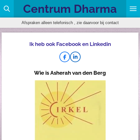
Centrum Dharma
Ga
direct
naar
Afspraken alleen telefonisch , zie daarvoor bij contact
de
hoofdinhoud
Ik heb ook Facebook en Linkedin
F
L
a
i
c
n
Wie is Asherah van den Berg
e
k
b
e
o
d
o
I
k
n