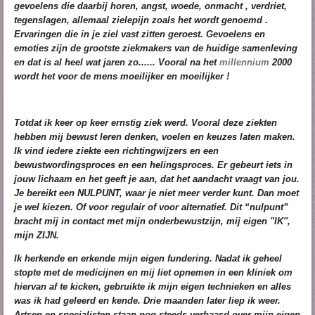
gevoelens die daarbij horen, angst, woede, onmacht , verdriet,
tegenslagen, allemaal zielepijn zoals het wordt genoemd .
Ervaringen die in je ziel vast zitten geroest. Gevoelens en
emoties zijn de grootste ziekmakers van de huidige samenleving
en dat is al heel wat jaren zo...... Vooral na het
millennium
2000
wordt het voor de mens moeilijker en moeilijker !
Totdat ik keer op keer ernstig ziek werd. Vooral deze ziekten
hebben mij bewust leren denken, voelen en keuzes laten maken.
Ik vind iedere ziekte een richtingwijzers en een
bewustwordingsproces en een helingsproces. Er gebeurt iets in
jouw lichaam en het geeft je aan, dat het aandacht vraagt van jou.
Je bereikt een NULPUNT, waar je niet meer verder kunt. Dan moet
je wel kiezen. Of voor regulair of voor alternatief. Dit “nulpunt”
bracht mij in contact met mijn onderbewustzijn, mij eigen "IK'',
mijn ZIJN.
Ik herkende en erkende mijn eigen fundering. Nadat ik geheel
stopte met de medicijnen en mij liet opnemen in een kliniek om
hiervan af te kicken, gebruikte ik mijn eigen technieken en alles
was ik had geleerd en kende. Drie maanden later liep ik weer.
Artsen en specialisten staan nog steeds verbaasd over mijn eigen