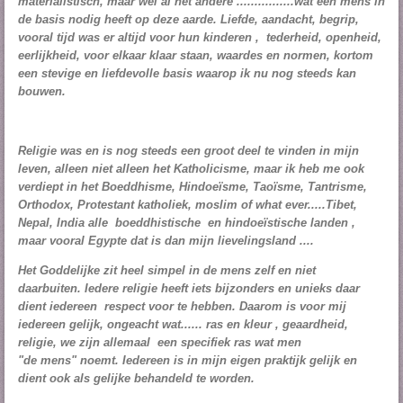
materialistisch, maar wel al het andere ................wat een mens in
de basis nodig heeft op deze aarde. Liefde, aandacht, begrip,
vooral tijd was er altijd voor hun kinderen , tederheid, openheid,
eerlijkheid, voor elkaar klaar staan, waardes en normen, kortom
een stevige en liefdevolle basis waarop ik nu nog steeds kan
bouwen.
Religie was en is nog steeds een groot deel te vinden in mijn
leven, alleen niet alleen het K
atholicisme
, maar ik heb me ook
verdiept in het B
oeddhisme
,
Hindoeïsme
,
Taoïsme
, Tantrisme,
Orthodox,
Protestant kathol
iek, moslim of what ever.....Tibet,
Nepal, India alle
boeddhistische
en
hindoeïstische
landen ,
maar vooral Egypte dat is dan mijn lievelingsland ....
Het Goddelijke zit heel simpel in de mens zelf en niet
daarbuiten.
Iedere religie heeft iets bijzonders en unieks daar
dient iedereen respect voor te hebben. Daarom is voor mij
iedereen gelijk, ongeacht wat...... ras en kleur , geaardheid,
religie, we zijn allemaal een specifiek ras wat men
"de mens" noemt. Iedereen is in mijn eigen praktijk gelijk en
dient ook als gelijke behandeld te worden.