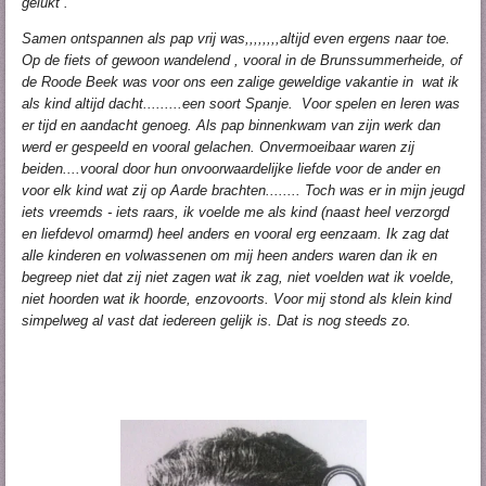
gelukt .
Samen ontspannen als pap vrij was,,,,,,,,altijd even ergens naar toe.
Op de fiets of gewoon wandelend , vooral in de Brunssummerheide, of
de Roode Beek was voor ons een zalige geweldige vakantie in wat ik
als kind altijd dacht.........een soort Spanje. Voor spelen en leren was
er tijd en aandacht genoeg. Als pap binnenkwam van zijn werk dan
werd er gespeeld en vooral gelachen. Onvermoeibaar waren zij
beiden....vooral door hun onvoorwaardelijke liefde voor de ander en
voor elk kind wat zij op Aarde brachten........ Toch was er in mijn jeugd
iets vreemds - iets raars, ik voelde me als kind (naast heel verzorgd
en liefdevol omarmd) heel anders en vooral erg eenzaam. Ik zag dat
alle kinderen en volwassenen om mij heen anders waren dan ik en
begreep niet dat zij niet zagen wat ik zag, niet voelden wat ik voelde,
niet hoorden wat ik hoorde, enzovoorts. Voor mij stond als klein kind
simpelweg al vast dat iedereen gelijk is. Dat is nog steeds zo.