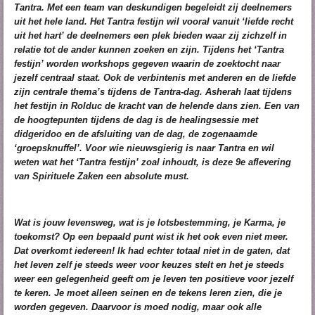
Tantra. Met een team van deskundigen begeleidt zij deelnemers
uit het hele land. Het Tantra festijn wil vooral vanuit ‘liefde recht
uit het hart’ de deelnemers een plek bieden waar zij zichzelf in
relatie tot de ander kunnen zoeken en zijn. Tijdens het ‘Tantra
festijn’ worden workshops gegeven waarin de zoektocht naar
jezelf centraal staat. Ook de verbintenis met anderen en de liefde
zijn centrale thema’s tijdens de Tantra-dag. Asherah laat tijdens
het festijn in Rolduc de kracht van de helende dans zien. Een van
de hoogtepunten tijdens de dag is de healingsessie met
didgeridoo en de afsluiting van de dag, de zogenaamde
‘groepsknuffel’. Voor wie nieuwsgierig is naar Tantra en wil
weten wat het ‘Tantra festijn’ zoal inhoudt, is deze 9e aflevering
van Spirituele Zaken een absolute must.
Wat is jouw levensweg, wat is je lotsbestemming, je Karma, je
toekomst? Op een bepaald punt wist ik het ook even niet meer.
Dat overkomt iedereen! Ik had echter totaal niet in de gaten, dat
het leven zelf je steeds weer voor keuzes stelt en het je steeds
weer een gelegenheid geeft om je leven ten positieve voor jezelf
te keren. Je moet alleen seinen en de tekens leren zien, die je
worden gegeven. Daarvoor is moed nodig, maar ook alle