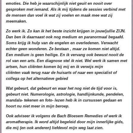
emoties. Die heb je waarschijnlijk niet geuit en nooit over
gesproken met iemand.
Als ik mij tijdens de sessies verbind met
de mensen dan voel ik wat zij voelen en maak mee wat zij
meemaken.
Zo werk ik. Zo kan ik het beste inzicht krijgen in jouw/jullie ZIJN.
Dan ben ik daarnaast ook nog medium en paranormaal begaafd.
Soms krijg ik hulp van de engelen en overledenen. Verwacht
echter geen wonderen. Ze bestaan , maar ze komen niet altijd.
Een medium is geen heilige. En ik vervang ook bewust nooit de
rol van een arts. Een diagnose stel ik niet. Wel werk ik samen met
artsen, hun
cliënten
komen bij mij en ik verwijs mijn
cliënten
vaak terug naar de
huisarts
of naar een specialist of
collega op het alternatieve gebied
Wat gebeurt, dat gebeurt en waar het nog niet de tijd voor is,
gebeurt niet. Numerologie, astrologie, handlijnkunde, pendelen,
mandala- tekenen en foto- lezen heb ik in cursussen gedaan en
hoort nu niet meer in mijn beroep.
Ook adviseer ik volgens de Bach Bloesem Remedies of werk ik
aromatherapie. Ik word altijd begeleid door mijn innerlijke gids,
die mij (en ook anderen) liefdevol mijn weg laat zien.