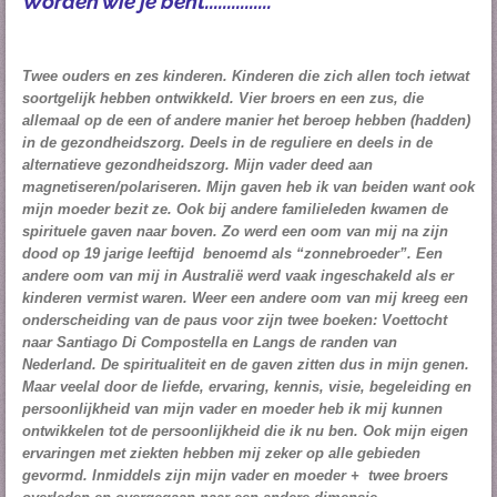
Worden wie je bent...............
Twee ouders en zes kinderen. Kinderen die zich allen toch ietwat
soortgelijk hebben ontwikkeld. Vier broers en een zus, die
allemaal op de een of andere manier het beroep hebben (hadden)
in de gezondheidszorg. Deels in de reguliere en deels in de
alternatieve gezondheidszorg. Mijn vader deed aan
magnetiseren/polariseren. Mijn gaven heb ik van beiden want ook
mijn moeder bezit ze. Ook bij andere familieleden kwamen de
spirituele gaven naar boven. Zo werd een oom van mij na zijn
dood op 19 jarige leeftijd benoemd als “zonnebroeder”. Een
andere oom van mij in
Australië
werd vaak ingeschakeld als er
kinderen vermist waren. Weer een andere oom van mij kreeg een
onderscheiding van de paus voor zijn twee boeken: Voettocht
naar Santiago Di Compostella en Langs de randen van
Nederland. De spiritualiteit en de gaven zitten dus in mijn genen.
Maar veelal door de liefde, ervaring, kennis, visie, begeleiding en
persoonlijkheid van mijn vader en moeder heb ik mij kunnen
ontwikkelen tot de persoonlijkheid die ik nu ben. Ook mijn eigen
ervaringen met ziekten hebben mij zeker op alle gebieden
gevormd. Inmiddels zijn mijn vader en moeder + twee broers