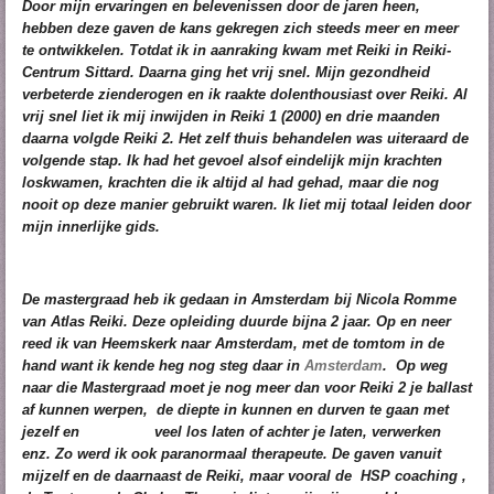
Door mijn ervaringen en belevenissen door de jaren heen,
hebben deze gaven de kans gekregen zich steeds meer en meer
te ontwikkelen. Totdat ik in aanraking kwam met Reiki in Reiki-
Centrum Sittard. Daarna ging het vrij snel. Mijn gezondheid
verbeterde zienderogen en ik raakte dolenthousiast over Reiki. Al
vrij snel liet ik mij inwijden in Reiki 1 (2000) en drie maanden
daarna volgde Reiki 2. Het zelf thuis behandelen was uiteraard de
volgende stap. Ik had het gevoel alsof eindelijk mijn krachten
loskwamen, krachten die ik altijd al had gehad, maar die nog
nooit op deze manier gebruikt waren. Ik liet mij totaal leiden door
mijn innerlijke gids.
De mastergraad heb ik gedaan in Amsterdam bij Nicola Romme
van Atlas Reiki. Deze opleiding duurde bijna 2 jaar. Op en neer
reed ik van Heemskerk naar Amsterdam, met de tomtom in de
hand want ik kende heg nog steg daar in
Amsterdam
.
Op weg
naar die Mastergraad moet je nog meer dan voor Reiki 2 je ballast
af kunnen werpen, de diepte in kunnen en durven te gaan met
jezelf en veel los laten of achter je laten, verwerken
enz. Zo werd ik ook paranormaal therapeute. De gaven vanuit
mijzelf en de daarnaast de Reiki, maar vooral de HSP coaching ,