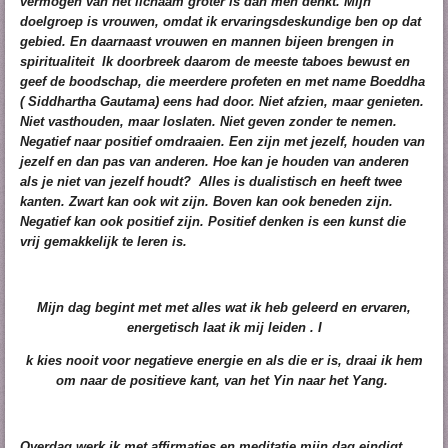
vermogen van het lichaam groter is dan men denkt. Mijn
doelgroep is vrouwen, omdat ik ervaringsdeskundige ben op dat
gebied. En daarnaast vrouwen en mannen bijeen brengen in
spiritualiteit Ik doorbreek daarom de meeste taboes bewust en
geef de boodschap, die meerdere profeten en met name Boeddha
( Siddhartha Gautama) eens had door. Niet afzien, maar genieten.
Niet vasthouden, maar loslaten. Niet geven zonder te nemen.
Negatief naar positief omdraaien. Een zijn met jezelf, houden van
jezelf en dan pas van anderen. Hoe kan je houden van anderen
als je niet van jezelf houdt?
Alles is dualistisch en heeft twee
kanten. Zwart kan ook wit zijn. Boven kan ook beneden zijn.
Negatief kan ook positief zijn. Positief denken is een kunst die
vrij gemakkelijk te leren is.
Mijn dag begint met met alles wat ik heb geleerd en ervaren,
energetisch laat ik mij leiden . I
k kies nooit voor negatieve energie en als die er is, draai ik hem
om naar de positieve kant, van het Yin naar het Yang.
Overdag werk ik met affirmaties en meditatie mijn dag eindigt