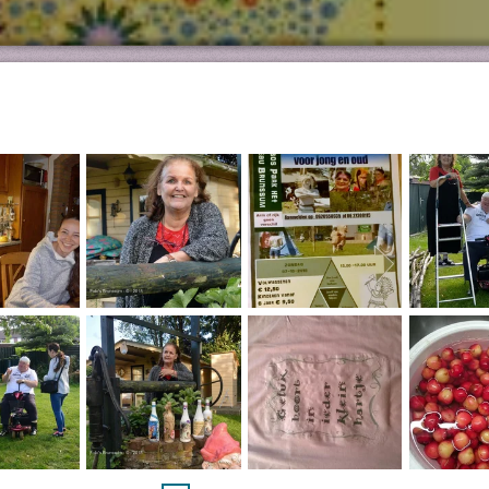
melden kan alleen telefonisch op 0620
contactformulier
T