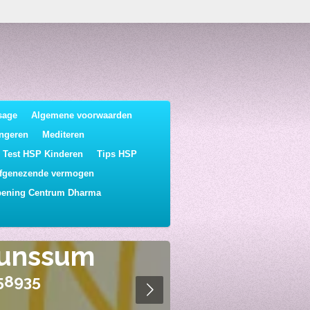
sage
Algemene voorwaarden
ongeren
Mediteren
Test HSP Kinderen
Tips HSP
lfgenezende vermogen
pening Centrum Dharma
erapie -
Welk
menten
A