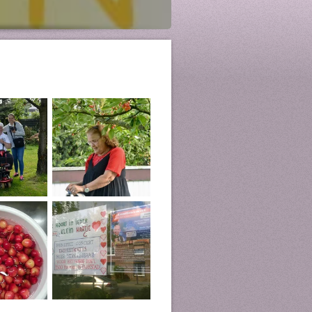
558935
of via het