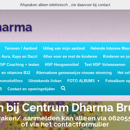
Afspraken alleen telefonisch , zie daarvoor bij contact
harma
Tarieven / Aanbod
Uitleg van mijn aanbod
Helende Intuieve Mas
 Aura, Kaya en Dazzl
Alles voor en met de kinderen
Kinderen en j
SP Coaching + testen
HSP Hoogsensitief
Test HSP Volwassenen
 en vitamine B12
Alternatieve geneeswijze nieuwe stroming
Het ze
romotiefilms
Uitstekende linken
FOTO ALBUMS
Fotoalbum o
5
Contact en openingstijden
 HSP coaching- Chakra Th
gen, workshops & evene